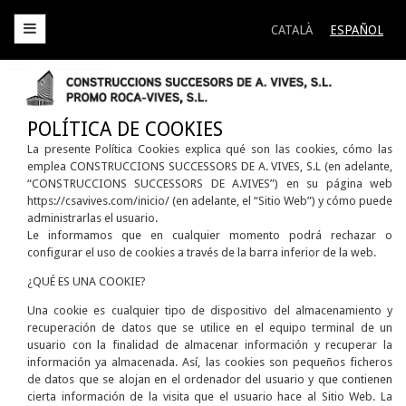
CATALÀ
ESPAÑOL
Construccions Successors de A. Vives S.L.
Construccions Successors de A. Vives S.L.
S
t
c
POLÍTICA DE COOKIES
La presente Política Cookies explica qué son las cookies, cómo las
emplea CONSTRUCCIONS SUCCESSORS DE A. VIVES, S.L (en adelante,
“CONSTRUCCIONS SUCCESSORS DE A.VIVES”) en su página web
https://csavives.com/inicio/ (en adelante, el “Sitio Web”) y cómo puede
administrarlas el usuario.
Le informamos que en cualquier momento podrá rechazar o
configurar el uso de cookies a través de la barra inferior de la web.
¿QUÉ ES UNA COOKIE?
Una cookie es cualquier tipo de dispositivo del almacenamiento y
recuperación de datos que se utilice en el equipo terminal de un
usuario con la finalidad de almacenar información y recuperar la
información ya almacenada. Así, las cookies son pequeños ficheros
de datos que se alojan en el ordenador del usuario y que contienen
cierta información de la visita que el usuario hace al Sitio Web. La