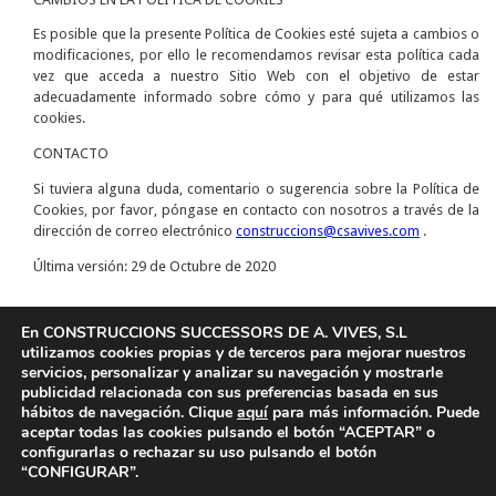
Es posible que la presente Política de Cookies esté sujeta a cambios o
modificaciones, por ello le recomendamos revisar esta política cada
vez que acceda a nuestro Sitio Web con el objetivo de estar
adecuadamente informado sobre cómo y para qué utilizamos las
cookies.
CONTACTO
Si tuviera alguna duda, comentario o sugerencia sobre la Política de
Cookies, por favor, póngase en contacto con nosotros a través de la
dirección de correo electrónico
construccions@csavives.com
.
Última versión: 29 de Octubre de 2020
En CONSTRUCCIONS SUCCESSORS DE A. VIVES, S.L
utilizamos cookies propias y de terceros para mejorar nuestros
Política de privacidad
Términos y condiciones legales
servicios, personalizar y analizar su navegación y mostrarle
publicidad relacionada con sus preferencias basada en sus
Industría, 9
hábitos de navegación. Clique
aquí
para más información. Puede
Polígon industrial La Torre
aceptar todas las cookies pulsando el botón “ACEPTAR” o
08760-MARTORELL (Barcelona)
configurarlas o rechazar su uso pulsando el botón
Tel. 93 775 16 81
Fax 93 774 17 17
construccions@csavives.com
“CONFIGURAR”.