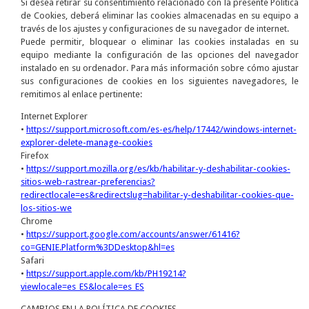
Si desea retirar su consentimiento relacionado con la presente Política
de Cookies, deberá eliminar las cookies almacenadas en su equipo a
través de los ajustes y configuraciones de su navegador de internet.
Puede permitir, bloquear o eliminar las cookies instaladas en su
equipo mediante la configuración de las opciones del navegador
instalado en su ordenador. Para más información sobre cómo ajustar
sus configuraciones de cookies en los siguientes navegadores, le
remitimos al enlace pertinente:
Internet Explorer
•
https://support.microsoft.com/es-es/help/17442/windows-internet-
explorer-delete-manage-cookies
Firefox
•
https://support.mozilla.org/es/kb/habilitar-y-deshabilitar-cookies-
sitios-web-rastrear-preferencias?
redirectlocale=es&redirectslug=habilitar-y-deshabilitar-cookies-que-
los-sitios-we
Chrome
•
https://support.google.com/accounts/answer/61416?
co=GENIE.Platform%3DDesktop&hl=es
Safari
•
https://support.apple.com/kb/PH19214?
viewlocale=es_ES&locale=es_ES
CAMBIOS EN LA POLÍTICA DE COOKIES