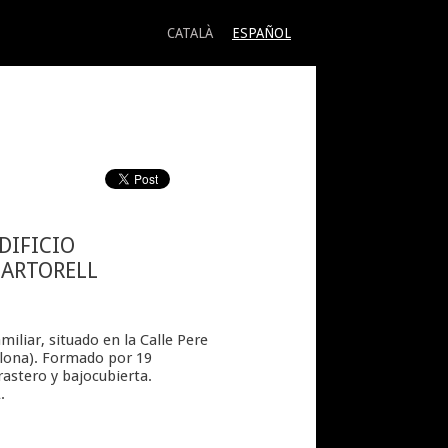
CATALÀ
ESPAÑOL
DIFICIO
MARTORELL
miliar, situado en la Calle Pere
elona). Formado por 19
rastero y bajocubierta.
.