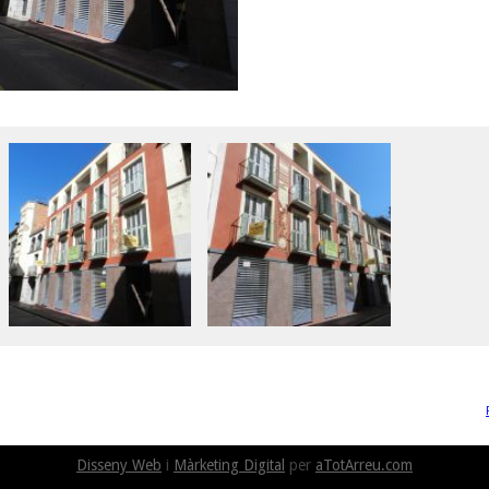
Disseny Web
i
Màrketing Digital
per
aTotArreu.com