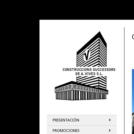
Construccions Successors de A. Vives S.L.
Construccions Successors de A. Vives S.L.
Skip
to
conte
PRESENTACIÓN
PROMOCIONES