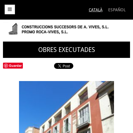
CATALÀ
ESPAÑOL
Construccions Successors de A. Vives S.L.
Construccions Successors de A. Vives S.L.
S
t
c
OBRES EXECUTADES
Guardar