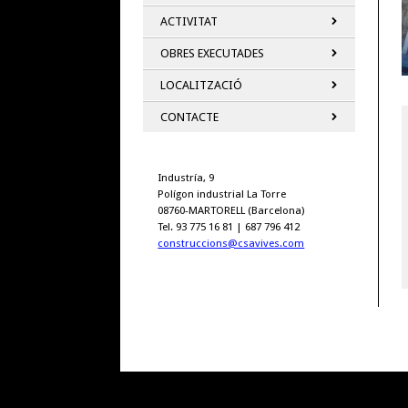
ACTIVITAT
OBRES EXECUTADES
LOCALITZACIÓ
CONTACTE
Industría, 9
Polígon industrial La Torre
08760-MARTORELL (Barcelona)
Tel. 93 775 16 81 | 687 796 412
construccions@csavives.com