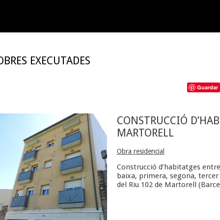
OBRES EXECUTADES
nt
Guardar
CONSTRUCCIÓ D’HAB
MARTORELL
Obra residencial
Construcció d’habitatges entr
baixa, primera, segona, tercer 
del Riu 102 de Martorell (Barc