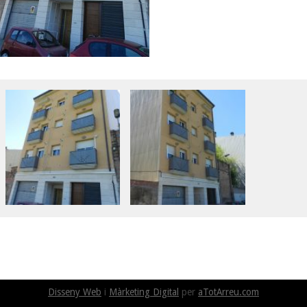
Disseny Web
i
Màrketing Digital
per
aTotArreu.com