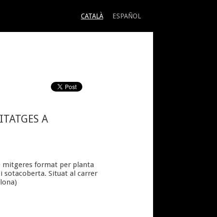
CATALÀ
ESPAÑOL
ITATGES A
e mitgeres format per planta
i sotacoberta. Situat al carrer
elona)